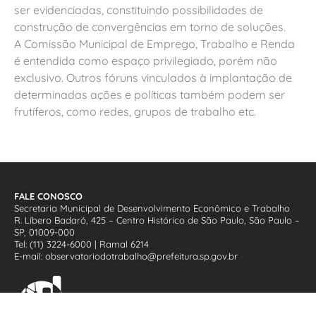
ser evidenciadas, constituindo possibilidades de
construção de convergências em torno de soluções.
A Comissão Municipal de Emprego, Trabalho e Renda
é entendida como espaço privilegiado, porém não
exclusivo. Outros fóruns vinculados à implantação de
determinadas ações e políticas também podem ser
frutíferos, como redes, grupos de trabalho etc.
FALE CONOSCO
Secretaria Municipal de Desenvolvimento Econômico e Trabalho
R. Líbero Badaró, 425 – Centro Histórico de São Paulo, São Paulo –
SP, 01009-000
Tel: (11) 3224-6000 | Ramal 6214
E-mail: observatoriodotrabalho@prefeitura.sp.gov.br